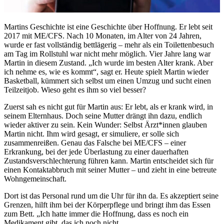
Martins Geschichte ist eine Geschichte über Hoffnung. Er lebt seit
2017 mit ME/CFS. Nach 10 Monaten, im Alter von 24 Jahren,
wurde er fast vollständig bettlägerig – mehr als ein Toilettenbesuch
am Tag im Rollstuhl war nicht mehr möglich. Vier Jahre lang war
Martin in diesem Zustand. „Ich wurde im besten Alter krank. Aber
ich nehme es, wie es kommt“, sagt er. Heute spielt Martin wieder
Basketball, kümmert sich selbst um einen Umzug und sucht einen
Teilzeitjob. Wieso geht es ihm so viel besser?
Zuerst sah es nicht gut für Martin aus: Er lebt, als er krank wird, in
seinem Elternhaus. Doch seine Mutter drängt ihn dazu, endlich
wieder aktiver zu sein. Kein Wunder: Selbst Ärzt*innen glauben
Martin nicht. Ihm wird gesagt, er simuliere, er solle sich
zusammenreißen. Genau das Falsche bei ME/CFS – einer
Erkrankung, bei der jede Überlastung zu einer dauerhaften
Zustandsverschlechterung führen kann. Martin entscheidet sich für
einen Kontaktabbruch mit seiner Mutter – und zieht in eine betreute
Wohngemeinschaft.
Dort ist das Personal rund um die Uhr für ihn da. Es akzeptiert seine
Grenzen, hilft ihm bei der Körperpflege und bringt ihm das Essen
zum Bett. „Ich hatte immer die Hoffnung, dass es noch ein
Medikament gibt, das ich noch nicht