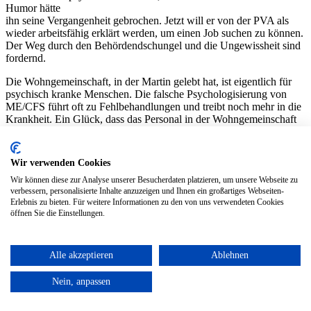
Humor hätte
ihn seine Vergangenheit gebrochen. Jetzt will er von der PVA als
wieder arbeitsfähig erklärt werden, um einen Job suchen zu können.
Der Weg durch den Behördendschungel und die Ungewissheit sind
fordernd.
Die Wohngemeinschaft, in der Martin gelebt hat, ist eigentlich für
psychisch kranke Menschen. Die falsche Psychologisierung von
ME/CFS führt oft zu Fehlbehandlungen und treibt noch mehr in die
Krankheit. Ein Glück, dass das Personal in der Wohngemeinschaft
Martin richtig behandelt und ihm geglaubt hat. So konnte Martin an
dem Tag, als er von Brent Stirton fotografiert wurde, in eine neue
Wohngemeinschaft mit weniger Betreuung ziehen. Ein weiterer
Wir verwenden Cookies
Schritt zurück ins Leben.
Wir können diese zur Analyse unserer Besucherdaten platzieren, um unsere Webseite zu
verbessern, personalisierte Inhalte anzuzeigen und Ihnen ein großartiges Webseiten-
Erlebnis zu bieten. Für weitere Informationen zu den von uns verwendeten Cookies
öffnen Sie die Einstellungen.
Alle akzeptieren
Ablehnen
Nein, anpassen