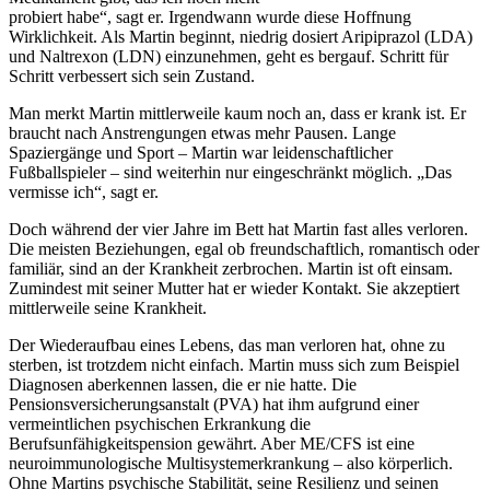
probiert habe“, sagt er. Irgendwann wurde diese Hoffnung
Wirklichkeit. Als Martin beginnt, niedrig dosiert Aripiprazol (LDA)
und Naltrexon (LDN) einzunehmen, geht es bergauf. Schritt für
Schritt verbessert sich sein Zustand.
Man merkt Martin mittlerweile kaum noch an, dass er krank ist. Er
braucht nach Anstrengungen etwas mehr Pausen. Lange
Spaziergänge und Sport – Martin war leidenschaftlicher
Fußballspieler – sind weiterhin nur eingeschränkt möglich. „Das
vermisse ich“, sagt er.
Doch während der vier Jahre im Bett hat Martin fast alles verloren.
Die meisten Beziehungen, egal ob freundschaftlich, romantisch oder
familiär, sind an der Krankheit zerbrochen. Martin ist oft einsam.
Zumindest mit seiner Mutter hat er wieder Kontakt. Sie akzeptiert
mittlerweile seine Krankheit.
Der Wiederaufbau eines Lebens, das man verloren hat, ohne zu
sterben, ist trotzdem nicht einfach. Martin muss sich zum Beispiel
Diagnosen aberkennen lassen, die er nie hatte. Die
Pensionsversicherungsanstalt (PVA) hat ihm aufgrund einer
vermeintlichen psychischen Erkrankung die
Berufsunfähigkeitspension gewährt. Aber ME/CFS ist eine
neuroimmunologische Multisystemerkrankung – also körperlich.
Ohne Martins psychische Stabilität, seine Resilienz und seinen