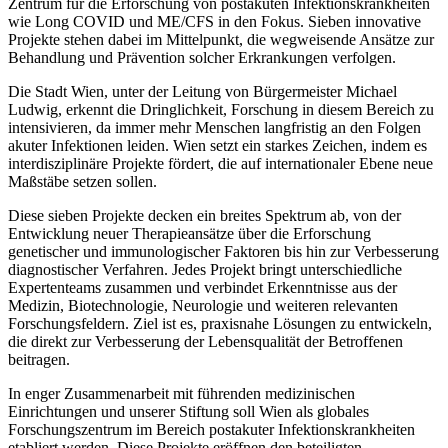
Zentrum für die Erforschung von postakuten Infektionskrankheiten
wie Long COVID und ME/CFS in den Fokus. Sieben innovative
Projekte stehen dabei im Mittelpunkt, die wegweisende Ansätze zur
Behandlung und Prävention solcher Erkrankungen verfolgen.
Die Stadt Wien, unter der Leitung von Bürgermeister Michael
Ludwig, erkennt die Dringlichkeit, Forschung in diesem Bereich zu
intensivieren, da immer mehr Menschen langfristig an den Folgen
akuter Infektionen leiden. Wien setzt ein starkes Zeichen, indem es
interdisziplinäre Projekte fördert, die auf internationaler Ebene neue
Maßstäbe setzen sollen.
Diese sieben Projekte decken ein breites Spektrum ab, von der
Entwicklung neuer Therapieansätze über die Erforschung
genetischer und immunologischer Faktoren bis hin zur Verbesserung
diagnostischer Verfahren. Jedes Projekt bringt unterschiedliche
Expertenteams zusammen und verbindet Erkenntnisse aus der
Medizin, Biotechnologie, Neurologie und weiteren relevanten
Forschungsfeldern. Ziel ist es, praxisnahe Lösungen zu entwickeln,
die direkt zur Verbesserung der Lebensqualität der Betroffenen
beitragen.
In enger Zusammenarbeit mit führenden medizinischen
Einrichtungen und unserer Stiftung soll Wien als globales
Forschungszentrum im Bereich postakuter Infektionskrankheiten
etabliert werden. Diese Projekte eröffnen den beteiligten