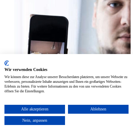
Wir verwenden Cookies
Wir können diese zur Analyse unserer Besucherdaten platzieren, um unsere Webseite zu
verbessern, personalisierte Inhalte anzuzeigen und Ihnen ein großartiges Webseiten-
Oberösterreich: Erkrankt seit 2017 nach einer Epstein-
Erlebnis zu bieten. Für weitere Informationen zu den von uns verwendeten Cookies
Barr-Infektion(„Pfeiffersches Drüsenfieber“)
öffnen Sie die Einstellungen.
Oberösterreich: Erkrankt seit 2017 nach einer
Epstein-Barr-Infektion(„Pfeiffersches Drüsenfieber“)
Alle akzeptieren
Ablehnen
Martins Geschichte lesen
Nein, anpassen
Geschichte