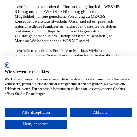
„Wir freuen uns sehr über die Unterstützung durch die WE&ME
Stiftung und den FWF. Diese Förderung gibt uns die
Möglichkeit, unsere genetische Forschung zu ME/CFS
konsequent weiterzuentwickeln. Unser Ziel ist es, genetisch
unterschiedliche Krankheitsuntergruppen besser zu verstehen
und damit die Grundlage für präzisere Diagnostik und
zukünftige personalisierte Therapieansätze zu schaffen“, so
Matthias Wielscher über den WE&ME Award.
„Wir haben uns für das Projekt von Matthias Wielscher
entschieden, da es für uns einen zentralen Punkt in der aktuellen
biomedizinischen Forschung zu ME/CFS darstellt, die
Heterogenität dieser Erkrankung zu beachten, und weil fehlende
Stratifizierung der Patient:innen einheitliche Studienergebnisse
Wir verwenden Cookies
verhindert, und damit auch zielgerichtete Therapien. Genetische
Wir können diese zur Analyse unserer Besucherdaten platzieren, um unsere Webseite zu
Studien und Übereinstimmungen ermöglichen eine präzisere
verbessern, personalisierte Inhalte anzuzeigen und Ihnen ein großartiges Webseiten-
Subtypisierung mit dem Ziel, unterschiedliche
Erlebnis zu bieten. Für weitere Informationen zu den von uns verwendeten Cookies
Krankheitsmechanismen zu entschlüsseln und in der Folge
öffnen Sie die Einstellungen.
Ansatzpunkte für Diagnostik und Therapien zu liefern. Auch die
notwendige internationale Vernetzung und Zusammenarbeit mit
dem größten genetischen Datensatz für ME/CFS (DecodeME),
dessen Sequenzierung unter anderem auch von WE&ME
Alle akzeptieren
Ablehnen
unterstützt wird, ist ein wesentlicher Baustein dieses Projekts“,
so Gabriele Ströck von der WE&ME Stiftung zur Wahl des
WE&ME Awards.
Nein, anpassen
„Hinter jeder Forschungsfrage zu ME/CFS stehen Menschen,