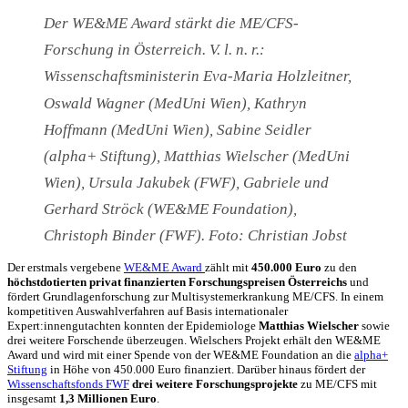
Der WE&ME Award stärkt die ME/CFS-
Forschung in Österreich. V. l. n. r.:
Wissenschaftsministerin Eva-Maria Holzleitner,
Oswald Wagner (MedUni Wien), Kathryn
Hoffmann (MedUni Wien), Sabine Seidler
(alpha+ Stiftung), Matthias Wielscher (MedUni
Wien), Ursula Jakubek (FWF), Gabriele und
Gerhard Ströck (WE&ME Foundation),
Christoph Binder (FWF). Foto: Christian Jobst
Der erstmals vergebene
WE&ME Award
zählt mit
450.000 Euro
zu den
höchstdotierten privat finanzierten Forschungspreisen Österreichs
und
fördert Grundlagenforschung zur Multisystemerkrankung ME/CFS. In einem
kompetitiven Auswahlverfahren auf Basis internationaler
Expert:innengutachten konnten der Epidemiologe
Matthias Wielscher
sowie
drei weitere Forschende überzeugen. Wielschers Projekt erhält den WE&ME
Award und wird mit einer Spende von der WE&ME Foundation an die
alpha+
Stiftung
in Höhe von 450.000 Euro finanziert. Darüber hinaus fördert der
Wissenschaftsfonds FWF
drei weitere Forschungsprojekte
zu ME/CFS mit
insgesamt
1,3 Millionen Euro
.